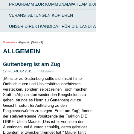
PROGRAMM ZUR KOMMUNALWAHL AM 9.06.2024
VERANSTALTUNGEN KOPIEREN
UNSER DIREKTKANDIDAT FÜR DIE LANDTAGSWAHL AM 8.03.2
Startseite
»
Allgemein
(Seite 42)
ALLGEMEIN
Guttenberg ist am Zug
17. FEBRUAR 2011
Allgemein
„Minister zu Guttenberg sollte sich nicht hinter
Ombudsleuten und Universitätsausschüssen
verstecken, sondern selbst reinen Tisch machen.
Statt in Afghanistan wieder den Kriegshelden zu
geben, stünde es Herrn zu Guttenberg gut zu
Gesicht, sofort für Aufklärung zu den
Plagiatsvorwürfen zu sorgen. Er ist am Zug“, fordert
der stellvertretende Vorsitzende der Fraktion DIE
LINKE, Ulrich Maurer. „Das ist er vor allem den
Autorinnen und Autoren schuldig, deren geistiges
Eigentum er zweckentfremdet hat.“ Maurer fährt