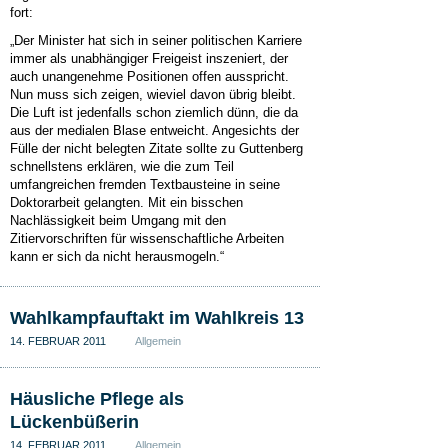
fort:
„Der Minister hat sich in seiner politischen Karriere
immer als unabhängiger Freigeist inszeniert, der
auch unangenehme Positionen offen ausspricht.
Nun muss sich zeigen, wieviel davon übrig bleibt.
Die Luft ist jedenfalls schon ziemlich dünn, die da
aus der medialen Blase entweicht. Angesichts der
Fülle der nicht belegten Zitate sollte zu Guttenberg
schnellstens erklären, wie die zum Teil
umfangreichen fremden Textbausteine in seine
Doktorarbeit gelangten. Mit ein bisschen
Nachlässigkeit beim Umgang mit den
Zitiervorschriften für wissenschaftliche Arbeiten
kann er sich da nicht herausmogeln.“
Wahlkampfauftakt im Wahlkreis 13
14. FEBRUAR 2011
Allgemein
Häusliche Pflege als
Lückenbüßerin
14. FEBRUAR 2011
Allgemein