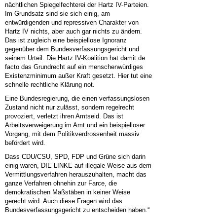
nächtlichen Spiegelfechterei der Hartz IV-Parteien.
Im Grundsatz sind sie sich einig, am
entwürdigenden und repressiven Charakter von
Hartz IV nichts, aber auch gar nichts zu ändern.
Das ist zugleich eine beispiellose Ignoranz
gegenüber dem Bundesverfassungsgericht und
seinem Urteil. Die Hartz IV-Koalition hat damit de
facto das Grundrecht auf ein menschenwürdiges
Existenzminimum außer Kraft gesetzt. Hier tut eine
schnelle rechtliche Klärung not.
Eine Bundesregierung, die einen verfassungslosen
Zustand nicht nur zulässt, sondern regelrecht
provoziert, verletzt ihren Amtseid. Das ist
Arbeitsverweigerung im Amt und ein beispielloser
Vorgang, mit dem Politikverdrossenheit massiv
befördert wird.
Dass CDU/CSU, SPD, FDP und Grüne sich darin
einig waren, DIE LINKE auf illegale Weise aus dem
Vermittlungsverfahren herauszuhalten, macht das
ganze Verfahren ohnehin zur Farce, die
demokratischen Maßstäben in keiner Weise
gerecht wird. Auch diese Fragen wird das
Bundesverfassungsgericht zu entscheiden haben.“