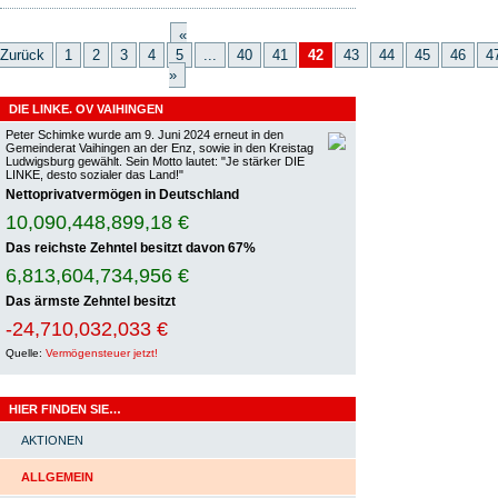
«
Zurück
1
2
3
4
5
...
40
41
42
43
44
45
46
4
»
DIE LINKE. OV VAIHINGEN
Peter Schimke wurde am 9. Juni 2024 erneut in den
Gemeinderat Vaihingen an der Enz, sowie in den Kreistag
Ludwigsburg gewählt. Sein Motto lautet: "Je stärker DIE
LINKE, desto sozialer das Land!"
Nettoprivatvermögen in Deutschland
10,090,448,901,55 €
Das reichste Zehntel besitzt davon
67%
6,813,604,736,849 €
Das ärmste Zehntel besitzt
-24,710,032,042 €
Quelle:
Vermögensteuer jetzt!
HIER FINDEN SIE…
AKTIONEN
ALLGEMEIN