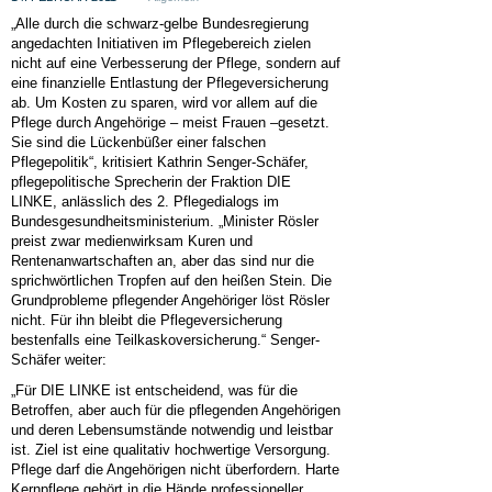
„Alle durch die schwarz-gelbe Bundesregierung
angedachten Initiativen im Pflegebereich zielen
nicht auf eine Verbesserung der Pflege, sondern auf
eine finanzielle Entlastung der Pflegeversicherung
ab. Um Kosten zu sparen, wird vor allem auf die
Pflege durch Angehörige – meist Frauen –gesetzt.
Sie sind die Lückenbüßer einer falschen
Pflegepolitik“, kritisiert Kathrin Senger-Schäfer,
pflegepolitische Sprecherin der Fraktion DIE
LINKE, anlässlich des 2. Pflegedialogs im
Bundesgesundheitsministerium. „Minister Rösler
preist zwar medienwirksam Kuren und
Rentenanwartschaften an, aber das sind nur die
sprichwörtlichen Tropfen auf den heißen Stein. Die
Grundprobleme pflegender Angehöriger löst Rösler
nicht. Für ihn bleibt die Pflegeversicherung
bestenfalls eine Teilkaskoversicherung.“ Senger-
Schäfer weiter:
„Für DIE LINKE ist entscheidend, was für die
Betroffen, aber auch für die pflegenden Angehörigen
und deren Lebensumstände notwendig und leistbar
ist. Ziel ist eine qualitativ hochwertige Versorgung.
Pflege darf die Angehörigen nicht überfordern. Harte
Kernpflege gehört in die Hände professioneller