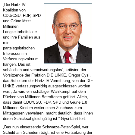
„Die Hartz IV-
Koalition von
CDU/CSU, FDP, SPD
und Grüne lässt
Millionen
Langzeitarbeitslose
und ihre Familien aus
rein
parteiegoistischen
Interessen im
Verfassungsvakuum
hängen. Das ist
schändlich und verantwortungslos“, kritisiert der
Vorsitzende der Fraktion DIE LINKE, Gregor Gysi,
das Scheitern der Hartz IV-Vermittlung, von der DIE
LINKE verfassungswidrig ausgeschlossen worden
war. „Da wird ein schäbiger Wahlkampf auf dem
Rücken von Millionen Betroffenen geführt. Allein,
dass damit CDU/CSU, FDP, SPD und Grüne 1,8
Millionen Kindern weiter einen Zuschuss zum
Mittagessen verwehren, macht deutlich, dass ihnen
deren Schicksal gleichgültig ist.“ Gysi fährt fort:
„Das nun einsetzende Schwarze-Peter-Spiel, wer
Schuld am Scheitern trägt, ist eine Fortsetzung der