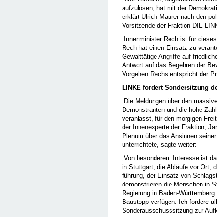
aufzulösen, hat mit der Demokrat
erklärt Ulrich Maurer nach den pol
Vorsitzende der Fraktion DIE LIN
„Innenminister Rech ist für dieses
Rech hat einen Einsatz zu verant
Gewalttätige Angriffe auf friedli
Antwort auf das Begehren der Bev
Vorgehen Rechs entspricht der Pr
LINKE fordert Sondersitzung d
„Die Meldungen über den massiven
Demonstranten und die hohe Zahl
veranlasst, für den morgigen Fre
der Innenexperte der Fraktion, J
Plenum über das Ansinnen seine
unterrichtete, sagte weiter:
„Von besonderem Interesse ist da
in Stuttgart, die Abläufe vor Ort,
führung, der Einsatz von Schlag
demonstrieren die Menschen in St
Regierung in Baden-Württemberg u
Baustopp verfügen. Ich fordere al
Sonderausschusssitzung zur Aufk