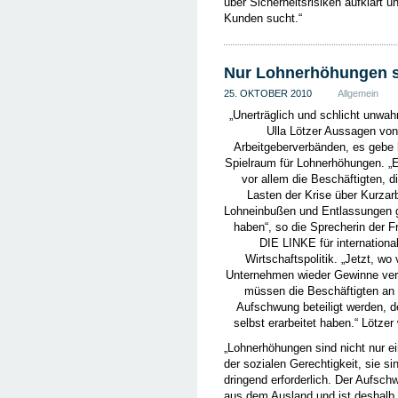
über Sicherheitsrisiken aufklärt 
Kunden sucht.“
Nur Lohnerhöhungen s
25. OKTOBER 2010
Allgemein
„Unerträglich und schlicht unwah
Ulla Lötzer Aussagen von
Arbeitgeberverbänden, es gebe 
Spielraum für Lohnerhöhungen. „
vor allem die Beschäftigten, di
Lasten der Krise über Kurzarb
Lohneinbußen und Entlassungen 
haben“, so die Sprecherin der F
DIE LINKE für internationa
Wirtschaftspolitik. „Jetzt, wo 
Unternehmen wieder Gewinne ve
müssen die Beschäftigten an
Aufschwung beteiligt werden, d
selbst erarbeitet haben.“ Lötzer 
„Lohnerhöhungen sind nicht nur e
der sozialen Gerechtigkeit, sie si
dringend erforderlich. Der Aufsch
aus dem Ausland und ist deshalb 