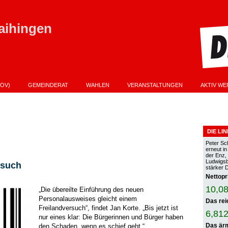
aihingen
OV)
GEMEINDERAT
WAHLEN
VERANSTALTUNGEN
AKTIV WE
PROGRAMM ZUR KOMMUNALWAHL AM 9.06.2024
VERANSTALTUNGEN KOPIER
ANDTAGSWAHL AM 8.03.2026 IST STEVE BURGSTETT
DIE LI
Peter Sc
erneut i
der Enz,
Ludwigsbu
rsuch
stärker 
Nettopr
10,08
„Die übereilte Einführung des neuen
Personalausweises gleicht einem
Das rei
Freilandversuch“, findet Jan Korte. „Bis jetzt ist
6,812
nur eines klar: Die Bürgerinnen und Bürger haben
Das ärm
den Schaden, wenn es schief geht.“