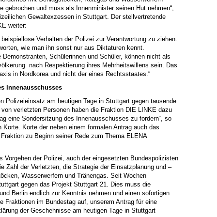
ie gebrochen und muss als Innenminister seinen Hut nehmen“,
izeilichen Gewaltexzessen in Stuttgart. Der stellvertretende
KE weiter:
 beispiellose Verhalten der Polizei zur Verantwortung zu ziehen.
worten, wie man ihn sonst nur aus Diktaturen kennt.
che Demonstranten, Schülerinnen und Schüler, können nicht als
ölkerung nach Respektierung ihres Mehrheitswillens sein. Das
axis in Nordkorea und nicht der eines Rechtsstaates.“
es Innenausschusses
 Polizeieinsatz am heutigen Tage in Stuttgart gegen tausende
 von verletzten Personen haben die Fraktion DIE LINKE dazu
itag eine Sondersitzung des Innenausschusses zu fordern“, so
an Korte. Korte der neben einem formalen Antrag auch das
r Fraktion zu Beginn seiner Rede zum Thema ELENA
s Vorgehen der Polizei, auch der eingesetzten Bundespolizisten
 die Zahl der Verletzten, die Strategie der Einsatzplanung und –
stöcken, Wasserwerfern und Tränengas. Seit Wochen
uttgart gegen das Projekt Stuttgart 21. Dies muss die
nd Berlin endlich zur Kenntnis nehmen und einen sofortigen
le Fraktionen im Bundestag auf, unserem Antrag für eine
lärung der Geschehnisse am heutigen Tage in Stuttgart