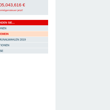
05,043,633 €
ermögensteuer jetzt!
INDEN SIE…
ONEN
EMEIN
UNALWAHLEN 2019
TIONEN
SE