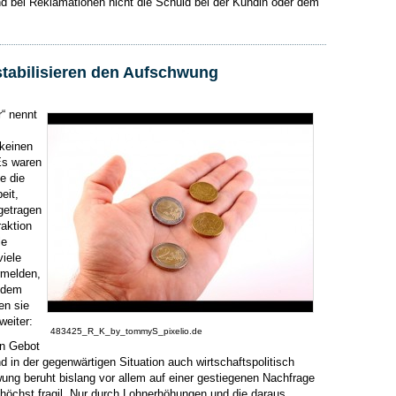
und bei Reklamationen nicht die Schuld bei der Kundin oder dem
tabilisieren den Aufschwung
r“ nennt
keinen
Es waren
e die
eit,
getragen
raktion
le
viele
rmelden,
 dem
en sie
weiter:
483425_R_K_by_tommyS_pixelio.de
in Gebot
nd in der gegenwärtigen Situation auch wirtschaftspolitisch
wung beruht bislang vor allem auf einer gestiegenen Nachfrage
höchst fragil. Nur durch Lohnerhöhungen und die daraus