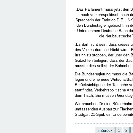
„Das Parlament muss jetzt den Ba
noch verkehrspolitisch noch de
Sprecherin der Fraktion DIE LINK
den Bundestag eingebracht, in d
Unternehmen Deutsche Bahn daf
die Neubaustrecke W
„Es darf nicht sein, dass dieses 
des Volkes durchgedrückt wird. 
Irrsinn zu stoppen, der über den 
Gutachten belegen, dass der Bau
musste dies selbst der Bahnchef
Die Bundesregierung muss die Ba
legen und eine neue Wirtschaftli
Berücksichtigung der Tatsache v
stattfindet. Verkehrspolitische A
dem Tisch. Sie müssen Grundlag
Wir brauchen für eine Bürgerbahn
umfassenden Ausbau zur Flächen
Stuttgart 21-Spuk ein Ende bereit
« Zurück
1
2