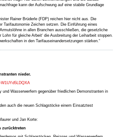
nnachfrage kann der Aufschwung auf eine stabile Grundlage
ster Rainer Brüderle (FDP) reichen hier nicht aus. Die
r Tarifautonomie Zeichen setzen. Die Einführung eines
Armutslöhne in allen Branchen ausschließen, die gesetzliche
 Lohn für gleiche Arbeit‘ die Ausbreitung der Leiharbeit stoppen.
werkschaften in den Tarifauseinandersetzungen stärken.“
nstranten nieder.
?v=W1UYd5LDQXA
y und Wasserwerfern gegenüber friedlichen Demonstranten in
den auch die neuen Schlagstöcke einem Einsatztest
Maurer und Jan Korte:
 zurücktreten
ülerdemos mit Schlagstöcken, Reizgas und Wasserwerfern