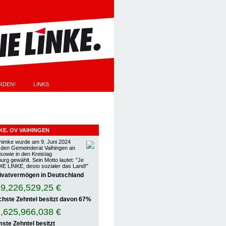
RDEN!
LINKS
EN
NKE. OV VAIHINGEN
himke wurde am 9. Juni 2024
n den Gemeinderat Vaihingen an
 sowie in den Kreistag
rg gewählt. Sein Motto lautet: "Je
DIE LINKE, desto sozialer das Land!"
ivatvermögen in Deutschland
9,226,533,39 €
chste Zehntel besitzt davon
67%
,625,969,353 €
ste Zehntel besitzt