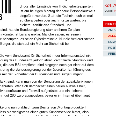
-24,7
„Trotz aller Einwände von IT-Sicherheitsexperten
ist am heutigen Montag der neue Personalausweis
Quelle:
V
eingeführt worden. Statt die Technik noch einmal
zu überarbeiten oder auch nur zu warten, bis
HIER F
sichere, zertifizierte Standard- und
ind, hat die Bundesregierung starr an ihrem Zeitplan
AKTI
en könnte, ist bislang unklar. Manche sagen, es seinen
ALLG
e behaupten, es seien Cyberkriminelle. Nur die Verlierer stehen
KOMM
Bürger, die sich auf ein Mehr an Sicherheit bei
POSI
PRES
räte vom Bundesamt für Sicherheit in der Informationstechnik
endung das Bundesamt jedoch abrät. Zertifizierte Standard- und
r, die das BSI empfiehlt, sind hingegen noch gar nicht auf dem
chtfertig die Bundesregierung bei der übereilten Einführung des
 mit der Sicherheit der Bürgerinnen und Bürger umgeht.
Markt sind, kann man von der Benutzung der Zusatzfunktionen
 abraten. Wer sich demnächst einen neuen Ausweis holt,
virussoftware und Firewall aufgerüstet und ein sicheres
ann gut 280 Euro ausgegeben, bevor er im Internet überhaupt
lkerung nun praktisch zum Besitz von ‚Montagsprodukten‘
, dass sie wenigstens einen guten Kundenservice bietet, also