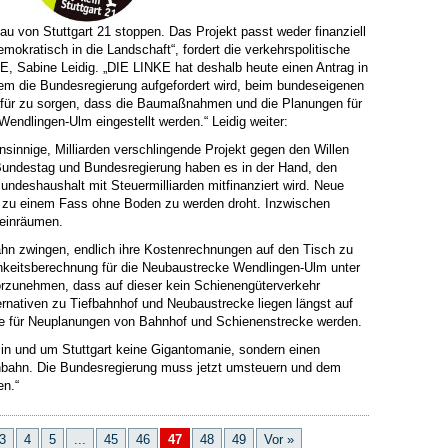
u von Stuttgart 21 stoppen. Das Projekt passt weder finanziell
mokratisch in die Landschaft“, fordert die verkehrspolitische
E, Sabine Leidig. „DIE LINKE hat deshalb heute einen Antrag in
em die Bundesregierung aufgefordert wird, beim bundeseigenen
ür zu sorgen, dass die Baumaßnahmen und die Planungen für
endlingen-Ulm eingestellt werden.“ Leidig weiter:
unsinnige, Milliarden verschlingende Projekt gegen den Willen
Bundestag und Bundesregierung haben es in der Hand, den
Bundeshaushalt mit Steuermilliarden mitfinanziert wird. Neue
 zu einem Fass ohne Boden zu werden droht. Inzwischen
 einräumen.
hn zwingen, endlich ihre Kostenrechnungen auf den Tisch zu
chkeitsberechnung für die Neubaustrecke Wendlingen-Ulm unter
orzunehmen, dass auf dieser kein Schienengüterverkehr
lternativen zu Tiefbahnhof und Neubaustrecke liegen längst auf
e für Neuplanungen von Bahnhof und Schienenstrecke werden.
 in und um Stuttgart keine Gigantomanie, sondern einen
bahn. Die Bundesregierung muss jetzt umsteuern und dem
en.“
3
4
5
...
45
46
47
48
49
Vor »