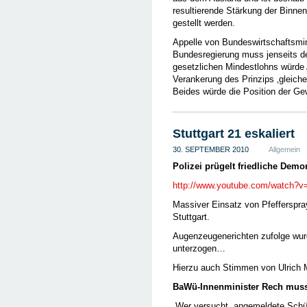
resultierende Stärkung der Binne
gestellt werden.
Appelle von Bundeswirtschaftsmini
Bundesregierung muss jenseits de
gesetzlichen Mindestlohns würde 
Verankerung des Prinzips ‚gleicher
Beides würde die Position der Ge
Stuttgart 21 eskaliert
30. SEPTEMBER 2010
Allgemein
Polizei prügelt friedliche Demo
http://www.youtube.com/watch
Massiver Einsatz von Pfefferspra
Stuttgart.
Augenzeugenerichten zufolge wur
unterzogen…
Hierzu auch Stimmen von Ulrich 
BaWü-Innenminister Rech muss
„Wer versucht, angemeldete Sch