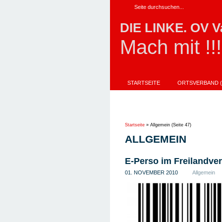
DIE LINKE. OV V
Mach mit !!!
STARTSEITE
ORTSVERBAND (
AKTIONEN
IMPRESSUM
UNSER DIREKTKANDIDAT FÜR DIE L
Startseite
»
Allgemein
(Seite 47)
ALLGEMEIN
E-Perso im Freilandve
01. NOVEMBER 2010
Allgemein