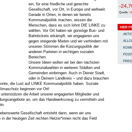
ein, für eine friedliche und gerechte
-24,7
Gesellschaft, vor Ort, in Europa und weltweit.
Quelle:
V
Gerade in Orten, in denen wir bereits
Kommunalpolitik machen, wissen die
Menschen, dass es sich lohnt DIE LINKE zu
HIER F
wählen. Vor Ort haben wir günstige Bus- und
AKTI
Bahntickets erkämpft, wir engagieren uns
gegen steigende Mieten und wir verhindern mit
ALLG
unseren Stimmen die Kürzungspolitik der
KOMM
anderen Parteien in wichtigen sozialen
POSI
Bereichen.
PRES
Unsere Ideen wollen wir bei den nächsten
Kommunalwahlen in weiteren Städten und
Gemeinden einbringen. Auch in Deiner Stadt,
oder in Deinem Landkreis – und dazu brauchen
nnte, die Lust auf LINKE Kommunalpolitik haben. Soziale
limaschutz beginnen vor Ort!
 unterstützen die Arbeit unserer engagierten Mitglieder und
ildungsangebote an, um das Handwerkszeug zu vermitteln und
ln.
lebenswerte Gesellschaft entsteht dann, wenn wir uns
in der heutigen Zeit rechten Hetzer*innen nicht das Feld