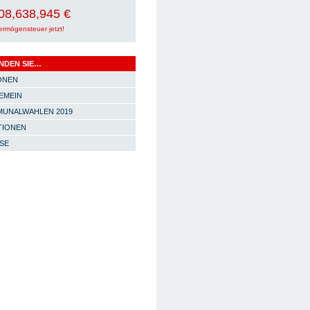
08,638,955 €
ermögensteuer jetzt!
INDEN SIE…
ONEN
EMEIN
UNALWAHLEN 2019
TIONEN
SE