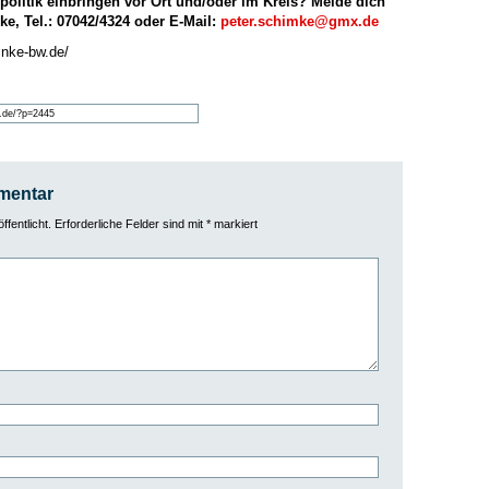
politik einbringen vor Ort und/oder im Kreis? Melde dich
ke, Tel.: 07042/4324 oder E-Mail:
peter.schimke@gmx.de
inke-bw.de/
mentar
fentlicht.
Erforderliche Felder sind mit
*
markiert