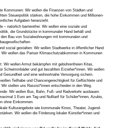
erte Kommunen: Wir wollen die Finanzen von Städten und
hten Steuerpolitik stärken, die hohe Einkommen und Millionen-
entlicher Aufgaben heranzieht.
 – natürlich barrierefrei: Wir wollen eine soziale und
olitik, die Grundstücke in kommunaler Hand behält und
nd den Bau von Sozialwohnungen mit kommunalen und
augesellschaften.
d sozial gestalten: Wir wollen Stadtwerke in öffentlicher Hand
n. Wir wollen das Pariser Klimaschutzabkommen in Kommunen
: Wir wollen Armut bekämpfen mit gebührenfreien Kitas,
 für Schwimmbäder und gut bezahlten Erzieher*innen. Wir wollen
nd Gesundheit und eine wohnortnahe Versorgung sichern.
r wollen Teilhabe und Chancengerechtigkeit für Geflüchtete und
 Wir stellen uns Rassist*innen entschieden in den Weg.
ende: Wir wollen Bus, Bahn, Fuß- und Radverkehr ausbauen.
maximal 1 Euro am Tag und Nulltarif für Schüler*innen, Azubis,
en ohne Einkommen.
n lokale Kulturangebote wie kommunale Kinos, Theater, Jugend-
ärken. Wir wollen die Förderung lokaler Künstler*innen und