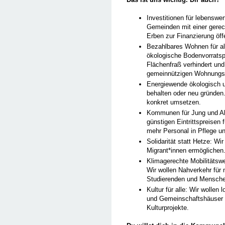
Investitionen für lebensw
Gemeinden mit einer gerec
Erben zur Finanzierung öff
Bezahlbares Wohnen für alle
ökologische Bodenvorratsp
Flächenfraß verhindert u
gemeinnützigen Wohnungsb
Energiewende ökologisch un
behalten oder neu gründe
konkret umsetzen.
Kommunen für Jung und Alt
günstigen Eintrittspreisen
mehr Personal in Pflege u
Solidarität statt Hetze: Wi
Migrant*innen ermöglichen.
Klimagerechte Mobilitätsw
Wir wollen Nahverkehr für 
Studierenden und Mensch
Kultur für alle: Wir wolle
und Gemeinschaftshäuser st
Kulturprojekte.