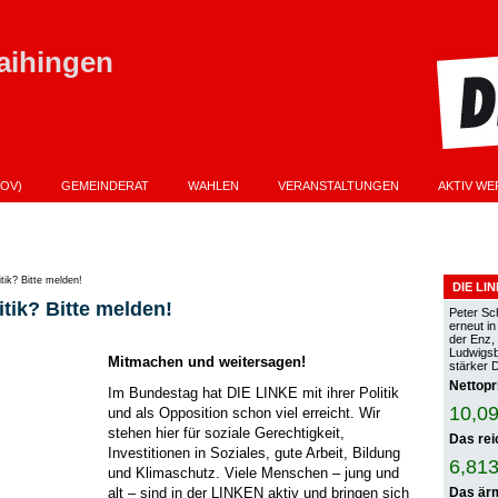
aihingen
OV)
GEMEINDERAT
WAHLEN
VERANSTALTUNGEN
AKTIV WE
PROGRAMM ZUR KOMMUNALWAHL AM 9.06.2024
VERANSTALTUNGEN KOPIER
ANDTAGSWAHL AM 8.03.2026 IST STEVE BURGSTETT
tik? Bitte melden!
DIE LI
tik? Bitte melden!
Peter Sc
erneut i
der Enz,
Ludwigsbu
Mitmachen und weitersagen!
stärker 
Nettopr
Im Bundestag hat DIE LINKE mit ihrer Politik
10,09
und als Opposition schon viel erreicht. Wir
stehen hier für soziale Gerechtigkeit,
Das rei
Investitionen in Soziales, gute Arbeit, Bildung
6,813
und Klimaschutz. Viele Menschen – jung und
alt – sind in der LINKEN aktiv und bringen sich
Das ärm