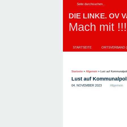
DIE LINKE. OV V
Mach mit !!!
STARTSEITE
ORTSVERBAND (
AKTIONEN
IMPRESSUM
UNSER DIREKTKANDIDAT FÜR DIE L
Startseite
»
Allgemein
»
Lust auf Kommunalpoli
Lust auf Kommunalpoli
04. NOVEMBER 2023
Allgemein