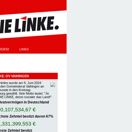
RDEN!
LINKS
EN
NKE. OV VAIHINGEN
himke wurde am 9. Juni 2024
n den Gemeinderat Vaihingen an
 sowie in den Kreistag
rg gewählt. Sein Motto lautet: "Je
DIE LINKE, desto sozialer das Land!"
ivatvermögen in Deutschland
0,107,537,04 €
chste Zehntel besitzt davon
67%
,331,401,451 €
ste Zehntel besitzt