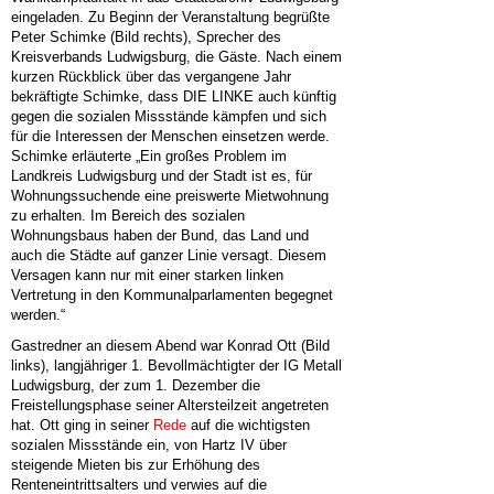
eingeladen. Zu Beginn der Veranstaltung begrüßte
Peter Schimke (Bild rechts), Sprecher des
Kreisverbands Ludwigsburg, die Gäste. Nach einem
kurzen Rückblick über das vergangene Jahr
bekräftigte Schimke, dass DIE LINKE auch künftig
gegen die sozialen Missstände kämpfen und sich
für die Interessen der Menschen einsetzen werde.
Schimke erläuterte „Ein großes Problem im
Landkreis Ludwigsburg und der Stadt ist es, für
Wohnungssuchende eine preiswerte Mietwohnung
zu erhalten. Im Bereich des sozialen
Wohnungsbaus haben der Bund, das Land und
auch die Städte auf ganzer Linie versagt. Diesem
Versagen kann nur mit einer starken linken
Vertretung in den Kommunalparlamenten begegnet
werden.“
Gastredner an diesem Abend war Konrad Ott (Bild
links), langjähriger 1. Bevollmächtigter der IG Metall
Ludwigsburg, der zum 1. Dezember die
Freistellungsphase seiner Altersteilzeit angetreten
hat. Ott ging in seiner
Rede
auf die wichtigsten
sozialen Missstände ein, von Hartz IV über
steigende Mieten bis zur Erhöhung des
Renteneintrittsalters und verwies auf die