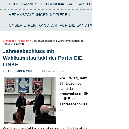
PROGRAMM ZUR KOMMUNALWAHL AM 9.06.2024
VERANSTALTUNGEN KOPIEREN
UNSER DIREKTKANDIDAT FÜR DIE LANDTAGSWAHL AM 8.03.2
Startseite
»
Allgemein
»
Jahresabschluss mit Wahlkampfauftakt der
Partei DIE LINKE
Jahresabschluss mit
Wahlkampfauftakt der Partei DIE
LINKE
18. DEZEMBER 2018
Allgemein
,
Presse
Am Freitag, dem
14. Dezember
hatte der
Kreisverband DIE
LINKE zum
Jahresabschluss
mit
Wahlkampfauftakt in das Staatsarchiv Ludwigsburg