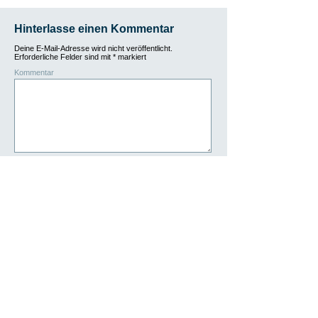
Hinterlasse einen Kommentar
Deine E-Mail-Adresse wird nicht veröffentlicht.
Erforderliche Felder sind mit
*
markiert
Kommentar
Name
*
E-Mail-Adresse
*
Website