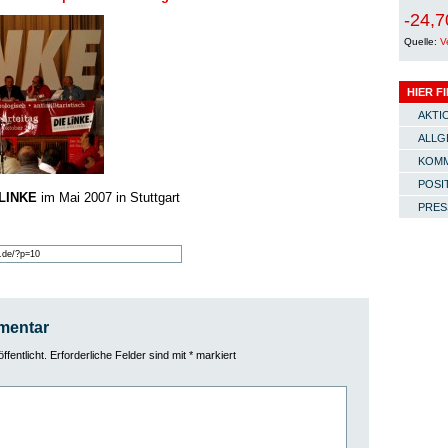
-24,7
Quelle:
V
HIER F
AKTI
ALLG
KOMM
POSI
 LINKE
im Mai 2007 in Stuttgart
PRES
mentar
fentlicht.
Erforderliche Felder sind mit
*
markiert