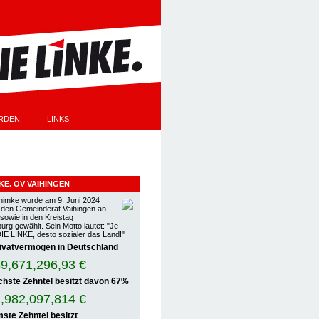
RDEN!
LINKS
EN
NKE. OV VAIHINGEN
himke wurde am 9. Juni 2024
n den Gemeinderat Vaihingen an
 sowie in den Kreistag
rg gewählt. Sein Motto lautet: "Je
DIE LINKE, desto sozialer das Land!"
ivatvermögen in Deutschland
9,671,298,70 €
chste Zehntel besitzt davon
67%
,982,099,232 €
ste Zehntel besitzt