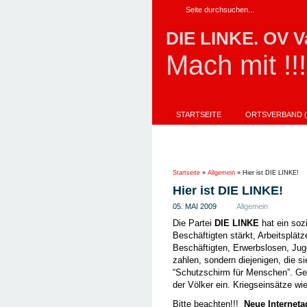
DIE LINKE. OV V
Mach mit !!!
STARTSEITE
ORTSVERBAND (
AKTIONEN
IMPRESSUM
UNSER DIREKTKANDIDAT FÜR DIE L
Startseite
»
Allgemein
»
Hier ist DIE LINKE!
Hier ist DIE LINKE!
05. MAI 2009
Allgemein
Die Partei
DIE LINKE
hat ein soz
Beschäftigten stärkt, Arbeitsplät
Beschäftigten, Erwerbslosen, Jug
zahlen, sondern diejenigen, die s
“Schutzschirm für Menschen”. Ge
der Völker ein. Kriegseinsätze wi
Bitte beachten!!!
Neue Interneta