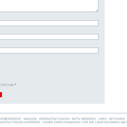
CHA Code
*
GEMEINDERAT
WAHLEN
VERANSTALTUNGEN
AKTIV WERDEN!
LINKS
AKTIONEN
ANSTALTUNGEN KOPIEREN
UNSER DIREKTKANDIDAT FÜR DIE LANDTAGSWAHL AM 8