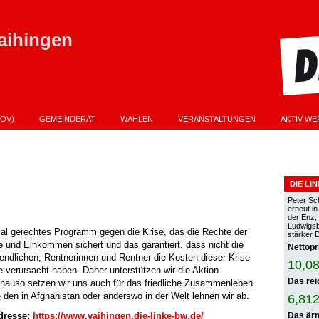
aihingen
OV)
GEMEINDERAT
WAHLEN
VERANSTALTUNGEN
AKTIV WE
PROGRAMM ZUR KOMMUNALWAHL AM 9.06.2024
VERANSTALTUNGEN KOPIER
ANDTAGSWAHL AM 8.03.2026 IST STEVE BURGSTETT
DIE LI
Peter Sc
erneut i
der Enz,
Ludwigsbu
ial gerechtes Programm gegen die Krise, das die Rechte der
stärker 
ze und Einkommen sichert und das garantiert, dass nicht die
Nettopr
endlichen, Rentnerinnen und Rentner die Kosten dieser Krise
10,08
ie verursacht haben. Daher unterstützen wir die Aktion
Das rei
nauso setzen wir uns auch für das friedliche Zusammenleben
e den in Afghanistan oder anderswo in der Welt lehnen wir ab.
6,812
dresse:
https://www.vaihingen.die-linke-bw.de/
Das ärm