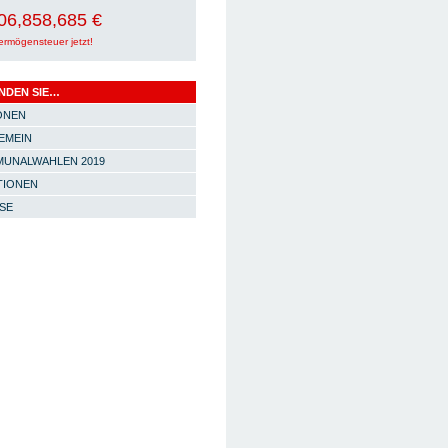
06,858,693 €
ermögensteuer jetzt!
INDEN SIE…
ONEN
EMEIN
UNALWAHLEN 2019
TIONEN
SE