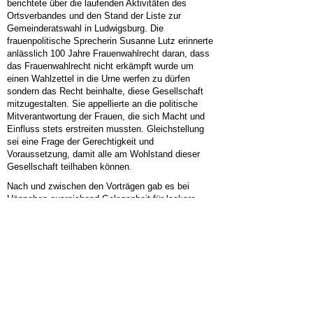
berichtete über die laufenden Aktivitäten des
Ortsverbandes und den Stand der Liste zur
Gemeinderatswahl in Ludwigsburg. Die
frauenpolitische Sprecherin Susanne Lutz erinnerte
anlässlich 100 Jahre Frauenwahlrecht daran, dass
das Frauenwahlrecht nicht erkämpft wurde um
einen Wahlzettel in die Urne werfen zu dürfen
sondern das Recht beinhalte, diese Gesellschaft
mitzugestalten. Sie appellierte an die politische
Mitverantwortung der Frauen, die sich Macht und
Einfluss stets erstreiten mussten. Gleichstellung
sei eine Frage der Gerechtigkeit und
Voraussetzung, damit alle am Wohlstand dieser
Gesellschaft teilhaben können.
Nach und zwischen den Vorträgen gab es bei
Häppchen ausreichend Gelegenheit für lockere
Gespräche, für gute Stimmung sorgte musikalisch
die Band R.E.A.C.H. Country.
DIE LINKE wünscht allen Bürgerinnen und
Bürgern frohe, besinnliche Feiertage und einen
guten Rutsch ins Jahr 2019!
« Zurück
1
2