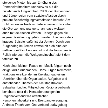
steigende Mieten bis zur Erhöhung des
Renteneintrittsalters und verwies auf die
zunehmende Ungleichheit. 20 % der Bürgerinnen
und Bürger seien vom sozialen Abstieg durch
prekäre Beschäftigungsverhältnisse bedroht. Am
Schluss seiner Rede richtete er seinen Blick über
die Grenzen und prangerte an, dass weltweit –
auch mit deutschen Waffen – Kriege gegen die
eigene Bevölkerung geführt werden. Ein besonders
krasses Beispiel dafür ist der Jemen. Durch den
Bürgerkrieg im Jemen entwickelt sich eine der
weltweit größten Hungersnot und die herrschende
Politik wie auch die Weltgemeinschaft sieht dem
tatenlos zu.
Nach einer kleinen Pause mit Musik folgten noch
einige kurze Ansprachen. Hans-Jürgen Kemmerle,
Fraktionsvorsitzender im Kreistag, gab einen
Überblick über die Organisation, Aufgaben und
anstehenden Themen der Kreistagsfraktion.
Sebastian Lucke, Mitglied des Regionalverbands,
berichtete über die Herausforderungen im
Regionalverband wie öffentlicher
Personennahverkehr und Breitbandversorgung.
Andreas Frisch vom Ortsverband Ludwigsburg