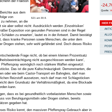
echerin der Fraktion
-24,7
Quelle:
V
, Berichte aus dem
nfolge von
S21 am 30.9.
s zu nehmen, an die
HIER F
t sie aber selbst nicht: Ausdrücklich werden ‚Einzelrisiken’
AKTI
äßer Exposition von gesunden Personen sind in der Regel
 Schäden zu erwarten’, lautet es in der Antwort. Damit bestätigt
ALLG
rt, dass kranke Personen sowie Menschen, die unter dem
KOMM
 Drogen stehen, sehr wohl gefährdet sind. Doch dieses Risiko
POSI
PRES
entscheidende Frage nicht, ob bei einem kleinen Prozentsatz
dheitsbeeinträchtigung nicht ausgeschlossen werden kann’,
f Pfefferspray womöglich noch stärkere Waffen eingesetzt
öcke. Das ist die pure Kaltschnäuzigkeit. Demonstranten, die
zen oder wie beim Castor-Transport ein Bahngleis, darf man
rlichen Reizstoff aussetzen, noch darf man mit Schlagstöcken
pricht dem Grundsatz der Verhältnismäßigkeit, da eine Blockade
erden kann.
gen, dass es bei gesundheitlich vorbelasteten Menschen sowie
luss von Beruhigungsmitteln oder Drogen stehen, bereits
sätzen gegeben hat.
eses Risiko kennt, den massiven Pfefferspray-Gebrauch aber in