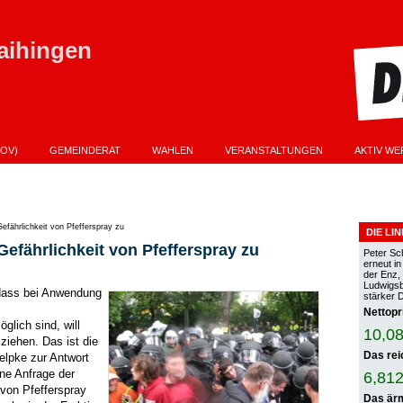
aihingen
OV)
GEMEINDERAT
WAHLEN
VERANSTALTUNGEN
AKTIV WE
PROGRAMM ZUR KOMMUNALWAHL AM 9.06.2024
VERANSTALTUNGEN KOPIER
ANDTAGSWAHL AM 8.03.2026 IST STEVE BURGSTETT
efährlichkeit von Pfefferspray zu
DIE LI
efährlichkeit von Pfefferspray zu
Peter Sc
erneut i
der Enz,
Ludwigsbu
 dass bei Anwendung
stärker 
Nettopr
lich sind, will
10,08
iehen. Das ist die
Das rei
Jelpke zur Antwort
ne Anfrage der
6,812
von Pfefferspray
Das ärm