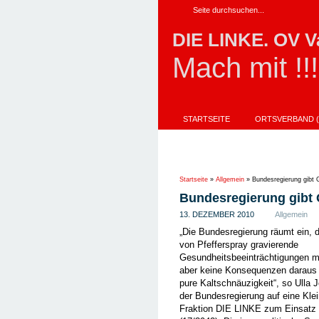
DIE LINKE. OV V
Mach mit !!!
STARTSEITE
ORTSVERBAND (
AKTIONEN
IMPRESSUM
UNSER DIREKTKANDIDAT FÜR DIE L
Startseite
»
Allgemein
»
Bundesregierung gibt G
Bundesregierung gibt G
13. DEZEMBER 2010
Allgemein
„Die Bundesregierung räumt ein,
von Pfefferspray gravierende
Gesundheitsbeeinträchtigungen mög
aber keine Konsequenzen daraus z
pure Kaltschnäuzigkeit“, so Ulla 
der Bundesregierung auf eine Klei
Fraktion DIE LINKE zum Einsatz 