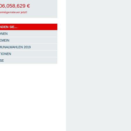
06,058,639 €
ermögensteuer jetzt!
INDEN SIE…
ONEN
EMEIN
UNALWAHLEN 2019
TIONEN
SE