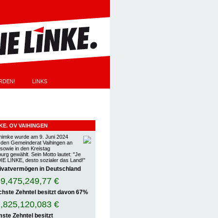
RDEN!
LINKS
EN
NKE. OV VAIHINGEN
himke wurde am 9. Juni 2024
n den Gemeinderat Vaihingen an
 sowie in den Kreistag
rg gewählt. Sein Motto lautet: "Je
DIE LINKE, desto sozialer das Land!"
ivatvermögen in Deutschland
9,475,252,14 €
chste Zehntel besitzt davon
67%
,825,121,981 €
ste Zehntel besitzt