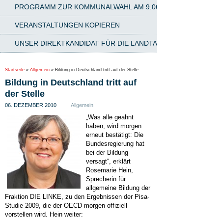
PROGRAMM ZUR KOMMUNALWAHL AM 9.06.2024
VERANSTALTUNGEN KOPIEREN
UNSER DIREKTKANDIDAT FÜR DIE LANDTAGSWAHL AM 8.03.2
Startseite
»
Allgemein
»
Bildung in Deutschland tritt auf der Stelle
Bildung in Deutschland tritt auf
der Stelle
06. DEZEMBER 2010
Allgemein
„Was alle geahnt
haben, wird morgen
erneut bestätigt: Die
Bundesregierung hat
bei der Bildung
versagt“, erklärt
Rosemarie Hein,
Sprecherin für
allgemeine Bildung der
Fraktion DIE LINKE, zu den Ergebnissen der Pisa-
Studie 2009, die der OECD morgen offiziell
vorstellen wird. Hein weiter: