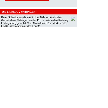
DIE LINKE. OV VAIHINGEN
Peter Schimke wurde am 9. Juni 2024 erneut in den
Gemeinderat Vaihingen an der Enz, sowie in den Kreistag
Ludwigsburg gewählt. Sein Motto lautet: "Je stärker DIE
LINKE, desto sozialer das Land!"
Nettoprivatvermögen in Deutschland
10,091,389,545,68 €
Das reichste Zehntel besitzt davon
67%
6,814,357,923,933 €
Das ärmste Zehntel besitzt
-24,713,870,753 €
Quelle:
Vermögensteuer jetzt!
HIER FINDEN SIE…
AKTIONEN
ALLGEMEIN
KOMMUNALWAHLEN 2019
POSITIONEN