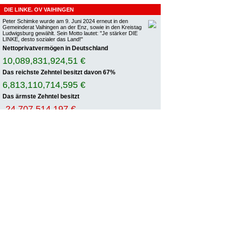
DIE LINKE. OV VAIHINGEN
Peter Schimke wurde am 9. Juni 2024 erneut in den
Gemeinderat Vaihingen an der Enz, sowie in den Kreistag
Ludwigsburg gewählt. Sein Motto lautet: "Je stärker DIE
LINKE, desto sozialer das Land!"
Nettoprivatvermögen in Deutschland
10,089,831,925,10 €
Das reichste Zehntel besitzt davon
67%
6,813,110,715,066 €
Das ärmste Zehntel besitzt
-24,707,514,199 €
Quelle:
Vermögensteuer jetzt!
HIER FINDEN SIE…
AKTIONEN
ALLGEMEIN
KOMMUNALWAHLEN 2019
POSITIONEN