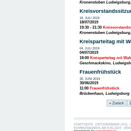
Kronenstuben Ludwigsburg
Kreisvorstandssitzu
18. JULI 2019
18/07/2019
19:30 - 21:30
Kreisvorstands
Kronenstuben Ludwigsburg
Kreisparteitag mit 
04. JULI 2019
04/07/2019
18:00
Kreisparteitag mit Wa
Geschmackskino, Ludwigsb
Frauenfrühstück
30. JUNI 2019
30/06/2019
11:00
Frauenfrühstück
Brückenhaus, Ludwigsburg
« Zurück
STARTSEITE
ORTSVERBAND (OV)
KOMMUNALWAHL AM 9.06.2024
VER