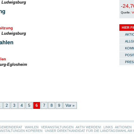
, Ludwigsburg
-24,7
ng
Quelle:
V
sitzung
HIER F
, Ludwigsburg
AKTI
Wahlen
ALLG
KOMM
POSI
hlen
PRES
urg-Eglosheim
1
2
3
4
5
6
7
8
9
Vor »
GEMEINDERAT
WAHLEN
VERANSTALTUNGEN
AKTIV WERDEN!
LINKS
AKTIONEN
ANSTALTUNGEN KOPIEREN
UNSER DIREKTKANDIDAT FÜR DIE LANDTAGSWAHL AM 8