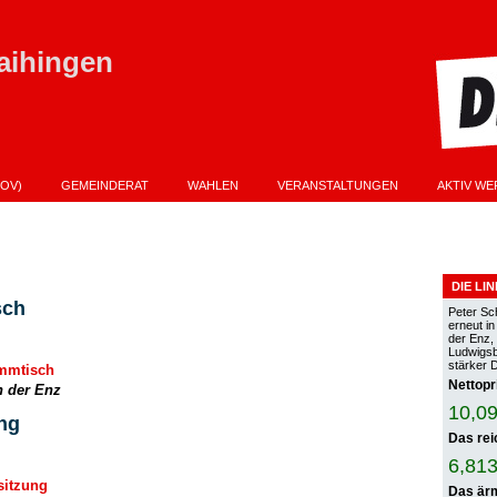
aihingen
OV)
GEMEINDERAT
WAHLEN
VERANSTALTUNGEN
AKTIV WE
PROGRAMM ZUR KOMMUNALWAHL AM 9.06.2024
VERANSTALTUNGEN KOPIER
ANDTAGSWAHL AM 8.03.2026 IST STEVE BURGSTETT
DIE LI
sch
Peter Sc
erneut i
der Enz,
Ludwigsbu
stärker 
ammtisch
Nettopr
an der Enz
10,09
ng
Das rei
6,813
sitzung
Das ärm