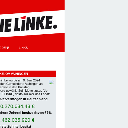
RDEN!
LINKS
EN
NKE. OV VAIHINGEN
himke wurde am 9. Juni 2024
n den Gemeinderat Vaihingen an
 sowie in den Kreistag
rg gewählt. Sein Motto lautet: "Je
DIE LINKE, desto sozialer das Land!"
ivatvermögen in Deutschland
0,270,686,26 €
chste Zehntel besitzt davon
67%
,462,037,342 €
ste Zehntel besitzt