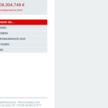
09,304,757 €
ermögensteuer jetzt!
INDEN SIE…
ONEN
EMEIN
UNALWAHLEN 2019
TIONEN
SE
IMPRESSUM
PROGRAMM ZUR
.03.2026 IST STEVE BURGSTETT